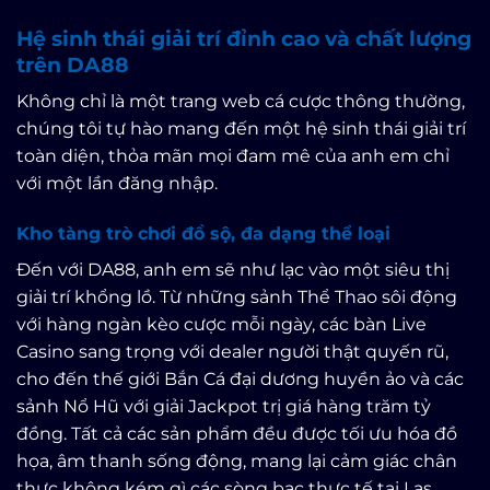
Hệ sinh thái giải trí đỉnh cao và chất lượng
trên DA88
Không chỉ là một trang web cá cược thông thường,
chúng tôi tự hào mang đến một hệ sinh thái giải trí
toàn diện, thỏa mãn mọi đam mê của anh em chỉ
với một lần đăng nhập.
Kho tàng trò chơi đồ sộ, đa dạng thể loại
Đến với DA88, anh em sẽ như lạc vào một siêu thị
giải trí khổng lồ. Từ những sảnh Thể Thao sôi động
với hàng ngàn kèo cược mỗi ngày, các bàn Live
Casino sang trọng với dealer người thật quyến rũ,
cho đến thế giới Bắn Cá đại dương huyền ảo và các
sảnh Nổ Hũ với giải Jackpot trị giá hàng trăm tỷ
đồng. Tất cả các sản phẩm đều được tối ưu hóa đồ
họa, âm thanh sống động, mang lại cảm giác chân
thực không kém gì các sòng bạc thực tế tại Las