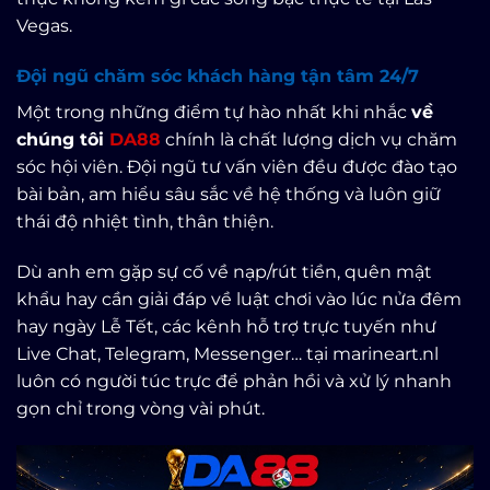
Vegas.
Đội ngũ chăm sóc khách hàng tận tâm 24/7
Một trong những điểm tự hào nhất khi nhắc
về
chúng tôi
DA88
chính là chất lượng dịch vụ chăm
sóc hội viên. Đội ngũ tư vấn viên đều được đào tạo
bài bản, am hiểu sâu sắc về hệ thống và luôn giữ
thái độ nhiệt tình, thân thiện.
Dù anh em gặp sự cố về nạp/rút tiền, quên mật
khẩu hay cần giải đáp về luật chơi vào lúc nửa đêm
hay ngày Lễ Tết, các kênh hỗ trợ trực tuyến như
Live Chat, Telegram, Messenger… tại marineart.nl
luôn có người túc trực để phản hồi và xử lý nhanh
gọn chỉ trong vòng vài phút.