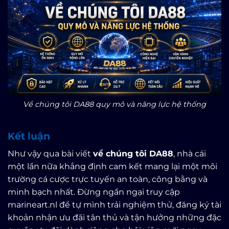
Về chúng tôi DA88 quy mô và năng lực hệ thống
Kết luận
Như vậy qua bài viết
về chúng tôi DA88
, nhà cái
một lần nữa khẳng định cam kết mang lại một môi
trường cá cược trực tuyến an toàn, công bằng và
minh bạch nhất. Đừng ngần ngại truy cập
marineart.nl để tự mình trải nghiệm thử, đăng ký tài
khoản nhận ưu đãi tân thủ và tận hưởng những đặc