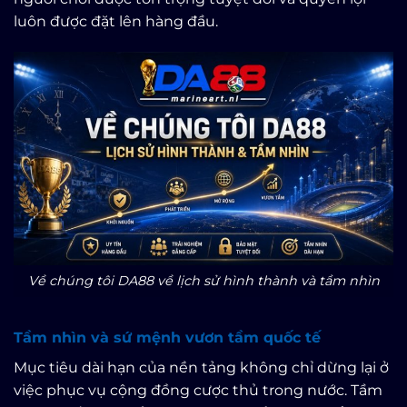
luôn được đặt lên hàng đầu.
Về chúng tôi DA88 về lịch sử hình thành và tầm nhìn
Tầm nhìn và sứ mệnh vươn tầm quốc tế
Mục tiêu dài hạn của nền tảng không chỉ dừng lại ở
việc phục vụ cộng đồng cược thủ trong nước. Tầm