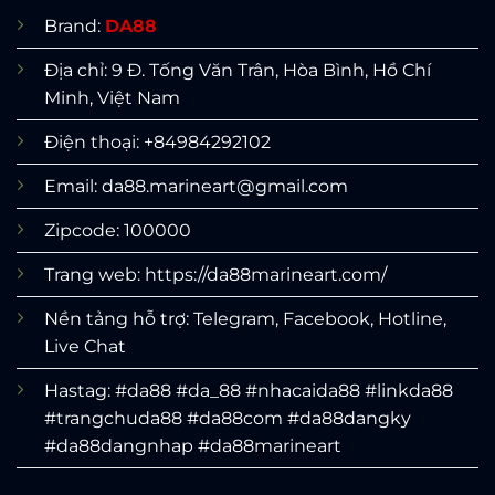
Brand:
DA88
Địa chỉ: 9 Đ. Tống Văn Trân, Hòa Bình, Hồ Chí
Minh, Việt Nam
Điện thoại: +84984292102
Email:
da88.marineart@gmail.com
Zipcode: 100000
Trang web: https://da88marineart.com/
Nền tảng hỗ trợ: Telegram, Facebook, Hotline,
Live Chat
Hastag: #da88 #da_88 #nhacaida88 #linkda88
#trangchuda88 #da88com #da88dangky
#da88dangnhap #da88marineart