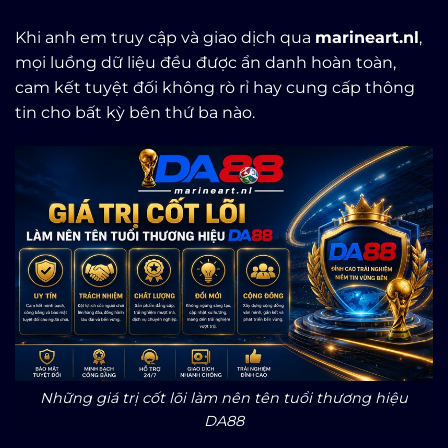
Khi anh em truy cập và giao dịch qua
marineart.nl
,
mọi luồng dữ liệu đều được ẩn danh hoàn toàn,
cam kết tuyệt đối không rò rỉ hay cung cấp thông
tin cho bất kỳ bên thứ ba nào.
Những giá trị cốt lõi làm nên tên tuổi thương hiệu
DA88