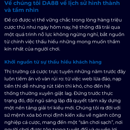
Về chúng tôi DA88 về lịch sử hình thành
và tầm nhìn
Để có được vị thế vững chắc trong lòng hàng triệu
cược thủ như ngày hôm nay, hệ thống đã trải qua
một quá trình nỗ lực không ngừng nghỉ, bắt nguồn
từ chính việc thấu hiểu những mong muốn thầm
kín nhất của người chơi.
Khởi nguồn từ sự thấu hiểu khách hàng
Thị trường cá cược trực tuyến những năm trước đây
luôn tiềm ẩn vô vàn rủi ro: từ việc web lừa đảo, nạp
tiền thì dễ nhưng rút tiền thì khó, cho đến hệ
thống thường xuyên giật lag. Đứng trước thực
trạng đó, đội ngũ sáng lập đã quyết tâm xây dựng
một nền tảng giải trí kiểu mới. Chúng tôi ra đời với
sứ mệnh xóa bỏ mọi định kiến xấu về ngành công
nghiệp cá cược, mang đến một “sân chơi sạch”, nơi
người chơi được tôn trọng tuyệt đối và quyền lợi