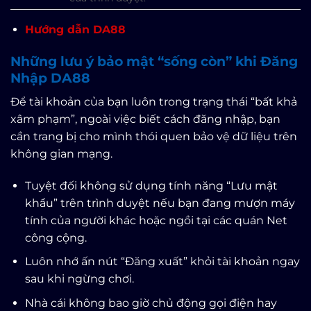
Hướng dẫn DA88
Những lưu ý bảo mật “sống còn” khi Đăng
Nhập DA88
Để tài khoản của bạn luôn trong trạng thái “bất khả
xâm phạm”, ngoài việc biết cách đăng nhập, bạn
cần trang bị cho mình thói quen bảo vệ dữ liệu trên
không gian mạng.
Tuyệt đối không sử dụng tính năng “Lưu mật
khẩu” trên trình duyệt nếu bạn đang mượn máy
tính của người khác hoặc ngồi tại các quán Net
công cộng.
Luôn nhớ ấn nút “Đăng xuất” khỏi tài khoản ngay
sau khi ngừng chơi.
Nhà cái không bao giờ chủ động gọi điện hay