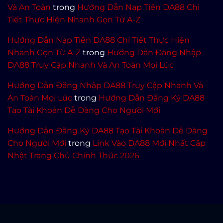
Và An Toàn
trong
Hướng Dẫn Nạp Tiền DA88 Chi
Tiết Thực Hiện Nhanh Gọn Từ A-Z
Hướng Dẫn Nạp Tiền DA88 Chi Tiết Thực Hiện
Nhanh Gọn Từ A-Z
trong
Hướng Dẫn Đăng Nhập
DA88 Truy Cập Nhanh Và An Toàn Mọi Lúc
Hướng Dẫn Đăng Nhập DA88 Truy Cập Nhanh Và
An Toàn Mọi Lúc
trong
Hướng Dẫn Đăng Ký DA88
Tạo Tài Khoản Dễ Dàng Cho Người Mới
Hướng Dẫn Đăng Ký DA88 Tạo Tài Khoản Dễ Dàng
Cho Người Mới
trong
Link Vào DA88 Mới Nhất Cập
Nhật Trang Chủ Chính Thức 2026