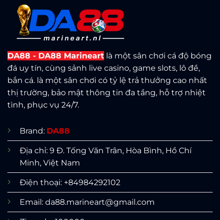
DA88 - DA88 Marineart
là một sân chơi cá độ bóng
đá uy tín, cùng sảnh live casino, game slots, lô đề,
bắn cá. là một sân chơi có tỷ lệ trả thưởng cao nhất
thị trường, bảo mật thông tin đa tầng, hỗ trợ nhiệt
tình, phục vụ 24/7.
Brand:
DA88
Địa chỉ: 9 Đ. Tống Văn Trân, Hòa Bình, Hồ Chí
Minh, Việt Nam
Điện thoại: +84984292102
Email:
da88.marineart@gmail.com