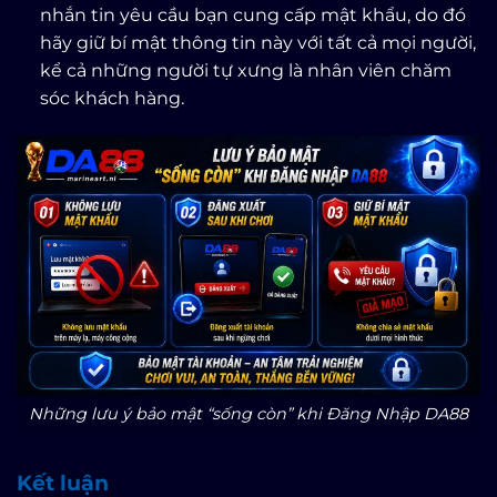
nhắn tin yêu cầu bạn cung cấp mật khẩu, do đó
hãy giữ bí mật thông tin này với tất cả mọi người,
kể cả những người tự xưng là nhân viên chăm
sóc khách hàng.
Những lưu ý bảo mật “sống còn” khi Đăng Nhập DA88
Kết luận