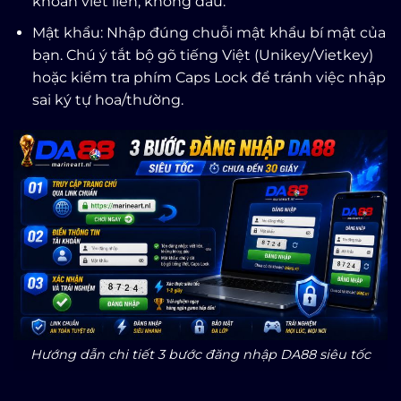
khoản viết liền, không dấu.
Mật khẩu: Nhập đúng chuỗi mật khẩu bí mật của
bạn. Chú ý tắt bộ gõ tiếng Việt (Unikey/Vietkey)
hoặc kiểm tra phím Caps Lock để tránh việc nhập
sai ký tự hoa/thường.
Hướng dẫn chi tiết 3 bước đăng nhập DA88 siêu tốc